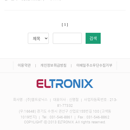
[ 1 ]
검색
이용약관
개인정보취급방침
이메일주소무단수집거부
회사명 : (주)엘트로닉스
대표이사 : 신명철
사업자등록번호 : 213-
｜
｜
81-77332
(우:16648) 경기도 수원시 권선구 산업로155번길 100 (고색동
1019번지)
Tel :
031-546-8861
Fax : 031-546-8862
｜
｜
COPYLIGHT ⓒ 2013 ELTRONIX. All rights reserved.